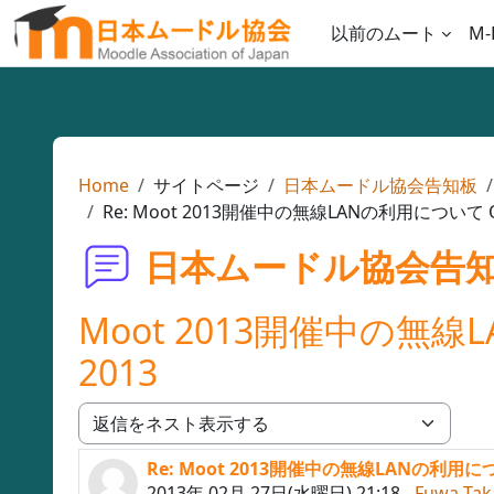
メインコンテンツへスキップする
以前のムート
M-
Home
サイトページ
日本ムードル協会告知板
Re: Moot 2013開催中の無線LANの利用について On the
日本ムードル協会告
Moot 2013開催中の無線LAN
2013
表示モード
Re: Moot 2013開催中の無線LANの利用について O
返信数: 0
2013年 02月 27日(水曜日) 21:18
-
Fuwa Tak