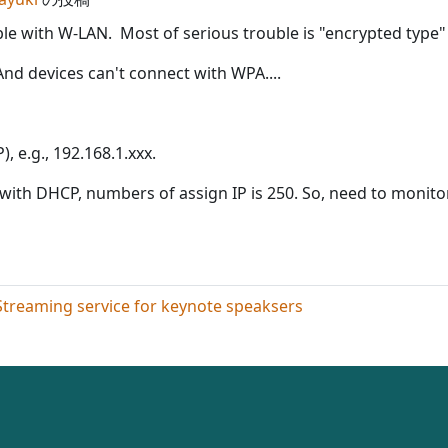
le with W-LAN. Most of serious trouble is "encrypted type" 
nd devices can't connect with WPA....
, e.g., 192.168.1.xxx.
n with DHCP, numbers of assign IP is 250. So, need to monitor
service for keynote speaksers