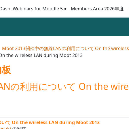
Dash: Webinars for Moodle 5.x
Members Area 2026年度
Moot 2013開催中の無線LANの利用について On the wireless LA
 wireless LAN during Moot 2013
知板
の利用について On the wireless
n the wireless LAN during Moot 2013
ayuki
の投稿