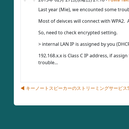
Last year (Mie), we encounted some troub
Most of deivces will connect with WPA2. A
So, need to check encrypted setting.
>
internal LAN IP is assigned by you (DHCP)
192.168.x.x is Class C IP address, if assig
trouble...
◀︎ キーノートスピーカーのストリーミングサービスStreaming 