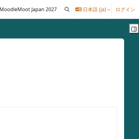
MoodleMoot Japan 2027
日本語 ‎(ja)‎
ログイン
検索入力に切り替える
ブ