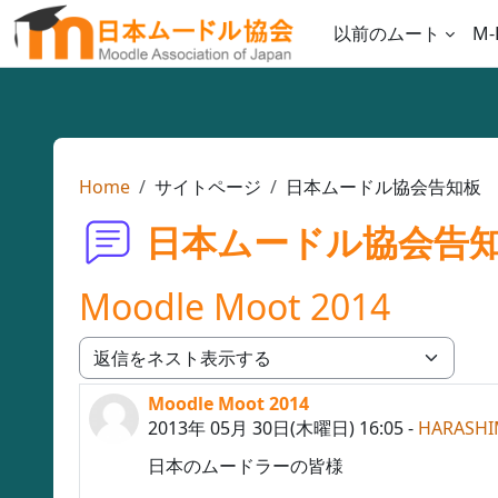
メインコンテンツへスキップする
以前のムート
M-
Home
サイトページ
日本ムードル協会告知板
日本ムードル協会告
Moodle Moot 2014
表示モード
Moodle Moot 2014
返信数: 0
2013年 05月 30日(木曜日) 16:05
-
HARASHI
日本のムードラーの皆様