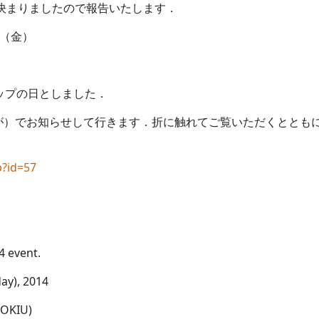
が決まりましたので報告いたします．
日（金）
ップの日としました．
が）でお知らせして行きます．折に触れてご覧いただくととも
．
p?id=57
 event.
ay), 2014
(OKIU)