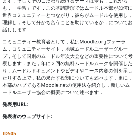
ます．そしてそのこだわり続けるテーマは今も，これから
も，「学習」です．この基調講演ではムードル本部が如何に
世界コミュニティーとつながり，彼らがムードルを使用し，
理解し，そして分かち合うことを助けているか，についてお
話しします．
コミュニティー教育者として，私はMoodle.orgフォーラ
ム，コミュニティーサイト，地域ムードルユーザーグルー
プ，そして国別のムードル年次大会などの重要性について考
察します．また，年に２回の無料ムードルムークを開催した
り，ムードルドキュメントやビデオやコース内容の例を示し
たりする上で，私の果たす役割についても述べます．更に，
本部のハブであるMoodle.netの使用法を紹介し，新しいム
ードルユーザー協会の概要について述べます．
発表用URL:
発表者のウェブサイト:
ID505