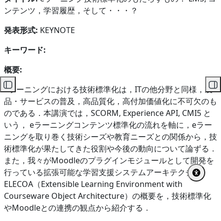
ンテンツ，学習履歴，そして・・・？
発表形式:
KEYNOTE
キーワード:
概要:
eラーニングにおける技術標準化は，ITの他分野と同様，製
コースインデックスを開く
ブ
品・サービスの普及，高品質化，高付加価値化に不可欠のも
のである．本講演では，SCORM, Experience API, CMI5 と
いう， eラーニングコンテンツ標準化の流れを軸に，eラー
ニングを取り巻く技術シーズや教育ニーズとの関係から，技
術標準化が果たしてきた役割や今後の動向について論ずる．
また，我々がMoodleのプラグインモジュールとして開発を
行っている拡張可能な学習支援システムアーキテクチャ
ELECOA（Extensible Learning Environment with
Courseware Object Architecture）の概要を，技術標準化
やMoodleとの連携の観点から紹介する．