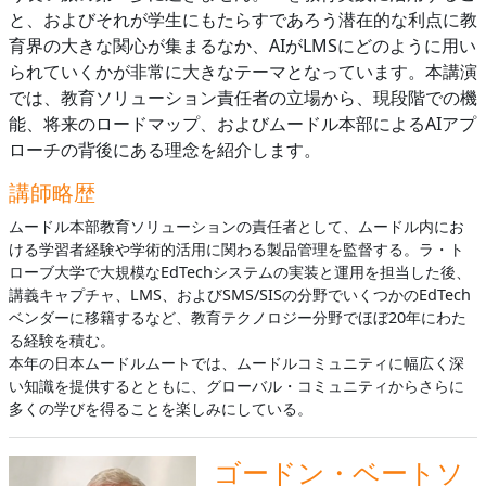
と、およびそれが学生にもたらすであろう潜在的な利点に教
育界の大きな関心が集まるなか、AIがLMSにどのように用い
られていくかが非常に大きなテーマとなっています。本講演
では、教育ソリューション責任者の立場から、現段階での機
能、将来のロードマップ、およびムードル本部によるAIアプ
ローチの背後にある理念を紹介します。
講師略歴
ムードル本部教育ソリューションの責任者として、ムードル内にお
ける学習者経験や学術的活用に関わる製品管理を監督する。ラ・ト
ローブ大学で大規模なEdTechシステムの実装と運用を担当した後、
講義キャプチャ、LMS、およびSMS/SISの分野でいくつかのEdTech
ベンダーに移籍するなど、教育テクノロジー分野でほぼ20年にわた
る経験を積む。
本年の日本ムードルムートでは、ムードルコミュニティに幅広く深
い知識を提供するとともに、グローバル・コミュニティからさらに
多くの学びを得ることを楽しみにしている。
ゴードン・ベートソ