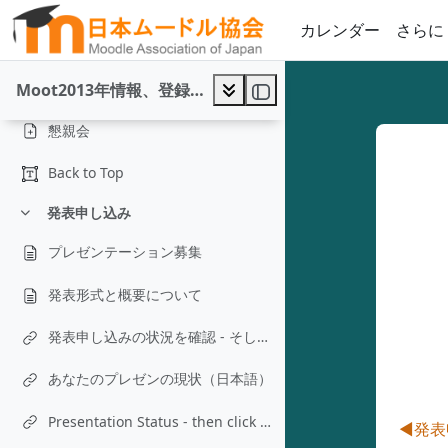
Moodle Moot 会場の教室案内
メインコンテンツへスキップする
カレンダー
さらに
無線LANについて
昼食について
Moot2013年情報、登録と発表申し込み
懇親会
Back to Top
発表申し込み
折りたたむ
プレゼンテーション募集
発表形式と概要について
発表申し込みの状況を確認 - そして査読結果をクリック
あなたのプレゼンの現状（日本語）
Presentation Status - then click on Review Results (English)
セ
◀︎
発表