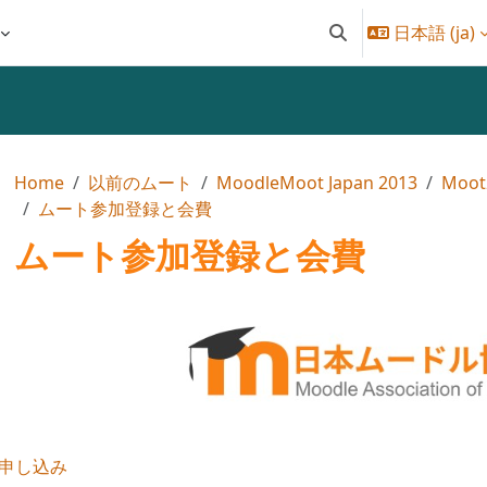
日本語 ‎(ja)‎
検索入力に切り替え
Home
以前のムート
MoodleMoot Japan 2013
Moot2
ムート参加登録と会費
ムート参加登録と会費
クションアウトライン
申し込み