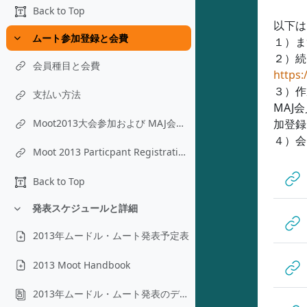
Back to Top
以下は
ムート参加登録と会費
１）ま
折りたたむ
２）続
会員種目と会費
https:
３）作
支払い方法
MAJ
加登録
Moot2013大会参加および MAJ会員登録（日本語）
４）会
Moot 2013 Particpant Registration and MAJ Membership (ENGLISH)
Back to Top
発表スケジュールと詳細
折りたたむ
2013年ムードル・ムート発表予定表
2013 Moot Handbook
2013年ムードル・ムート発表のデータベース