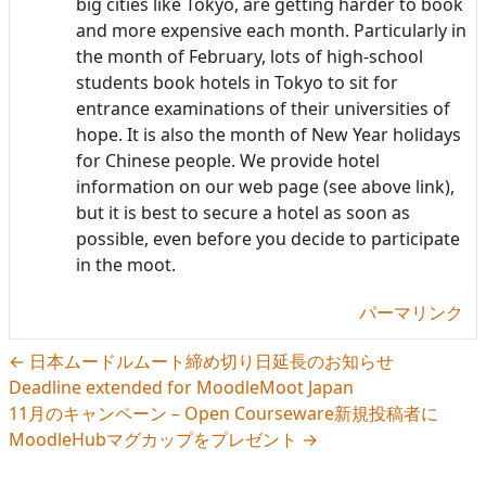
big cities like Tokyo, are getting harder to book
and more expensive each month. Particularly in
the month of February, lots of high-school
students book hotels in Tokyo to sit for
entrance examinations of their universities of
hope. It is also the month of New Year holidays
for Chinese people. We provide hotel
information on our web page (see above link),
but it is best to secure a hotel as soon as
possible, even before you decide to participate
in the moot.
パーマリンク
← 日本ムードルムート締め切り日延長のお知らせ
Deadline extended for MoodleMoot Japan
11月のキャンペーン – Open Courseware新規投稿者に
MoodleHubマグカップをプレゼント →