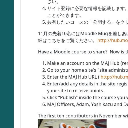
さい。
サイト登録に必要な情報を記載します。
ことができます。
共有したいコースの「公開する」をク
11月の先着10名にはMoodle Mugを差しあ
細はこちらをご覧ください。
http://hub.mo
Have a Moodle course to share? Now is th
Make an account on the MAJ Hub (re
Go to your home site's "site administr
Enter the MAJ Hub URL (
http://hub.
Enter/add any details in the site reg
your site to receive points.
Click “Publish” inside the course you
MAJ Officers, Adam, Yoshikazu and D
The first ten contributors in November