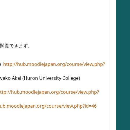
が閲覧できます。
学)
http://hub.moodlejapan.org/course/view.php?
o Akai (Huron University College)
ttp://hub.moodlejapan.org/course/view.php?
hub.moodlejapan.org/course/view.php?id=46