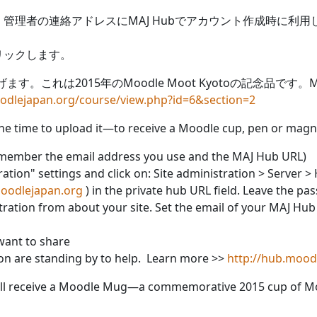
管理者の連絡アドレスにMAJ Hubでアカウント作成時に利
リックします。
げます。これは2015年のMoodle Moot Kyotoの記念品です。
odlejapan.org/course/view.php?id=6&section=2
e time to upload it—to receive a Moodle cup, pen or magnet
member the email address you use and the MAJ Hub URL)
ation" settings and click on: Site administration > Server >
moodlejapan.org
) in the private hub URL field. Leave the pas
istration from about your site. Set the email of your MAJ Hu
 want to share
on are standing by to help. Learn more >>
http://hub.mood
 will receive a Moodle Mug—a commemorative 2015 cup of 