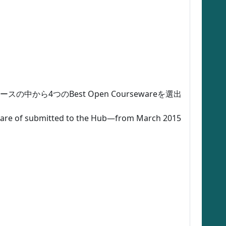
スの中から4つのBest Open Coursewareを選出
eware of submitted to the Hub—from March 2015