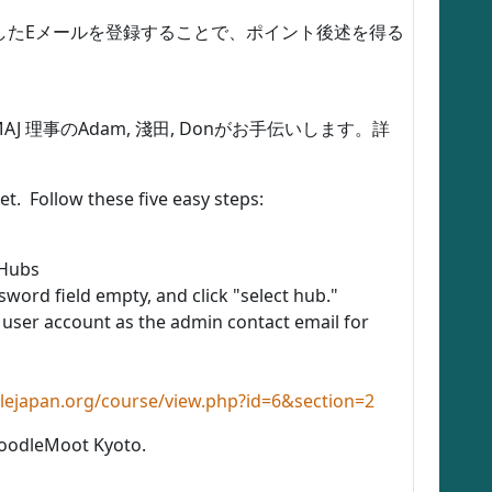
用したEメールを登録することで、ポイント後述を得る
MAJ 理事のAdam, 淺田, Donがお手伝いします。詳
. Follow these five easy steps:
 Hubs
sword field empty, and click "select hub."
b user account as the admin contact email for
lejapan.org/course/view.php?id=6&section=2
MoodleMoot Kyoto.