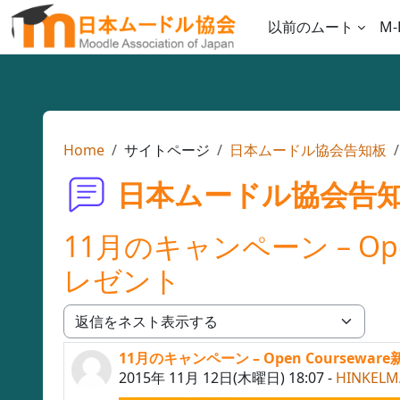
メインコンテンツへスキップする
以前のムート
M-
Home
サイトページ
日本ムードル協会告知板
日本ムードル協会告
11月のキャンペーン – Op
レゼント
表示モード
11月のキャンペーン – Open Coursew
返信数: 0
2015年 11月 12日(木曜日) 18:07
-
HINKELM