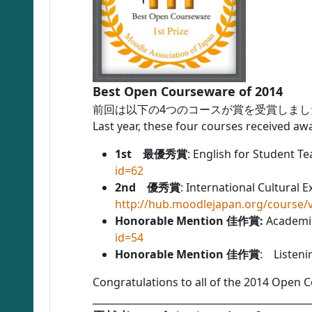
Best Open Courseware of 2014
前回は以下の4つのコースが賞を受賞しまし
Last year, these four courses received awa
1st 最優秀賞
: English for Stud
id=62
2nd 優秀賞
: International Cultu
http://hub.moodlejapan.org/course/
Honorable Mention 佳作賞:
Academ
id=54
Honorable Mention 佳作賞
: Listen
Congratulations to all of the 2014 Open
_____________________________________________