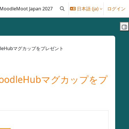
MoodleMoot Japan 2027
日本語 ‎(ja)‎
ログイン
検索入力に切り替える
ブ
oodleHubマグカップをプレゼント
MoodleHubマグカップをプ