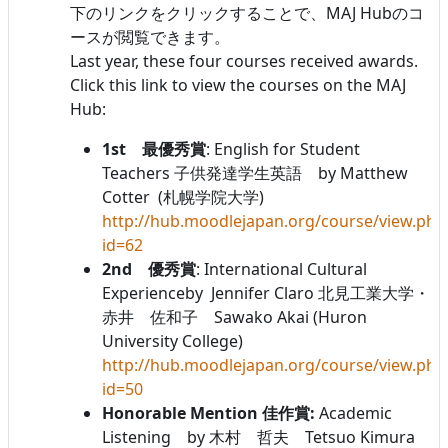
下のリンクをクリックすることで、MAJ Hubのコ
ースが閲覧できます。
Last year, these four courses received awards.
Click this link to view the courses on the MAJ
Hub:
1st 最優秀賞
: English for Student
Teachers 子供発達学生英語 by Matthew
Cotter (札幌学院大学)
http://hub.moodlejapan.org/course/view.php
id=62
2nd 優秀賞
: International Cultural
Experienceby Jennifer Claro 北見工業大学・
赤井 佐和子 Sawako Akai (Huron
University College)
http://hub.moodlejapan.org/course/view.php
id=50
Honorable Mention 佳作賞:
Academic
Listening by 木村 哲夫 Tetsuo Kimura