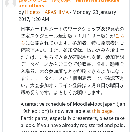
Number of replies: 0
and others
by
Hideto HARASHIMA
-
Monday, 23 January
2017, 1:20 AM
日本ムードルムートのワークショップ及び発表の
暫定スケジュール最新版（１月１９日版）が
こち
ら
に公開されています。参加者、特に発表者はご
確認下さい。また、参加登録、払い込みを済ませ
た方は、こちらで入金が確認され次第、参加登録
データベースからご自分で領収書、名札、懇親会
入場券、大会参加証などが印刷できるようになり
ます。データベースの「個別表示」でご確認下さ
い。大会参加オンライン登録は２月８日水曜日が
締め切りです。よろしくお願いします。
A tentative schedule of MoodleMoot Japan (Jan.
19th edition) is now available at
this page
.
Participants, especially presenters, please take
a look. If you have already registered and paid,