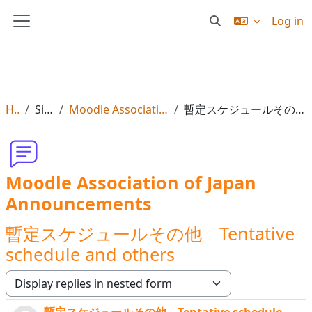
Skip to main content
Log in
Toggle search input
Side panel
Home
Site pages
Moodle Association of Japan Announcements
暫定スケジュールその他 Tentative schedule and others
Moodle Association of Japan
Announcements
暫定スケジュールその他 Tentative
schedule and others
Display mode
暫定スケジュールその他 Tentative schedule