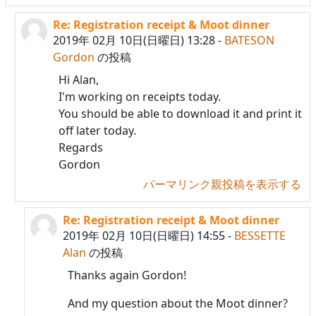
Re: Registration receipt & Moot dinner
BESSETTE Alan への返信
2019年 02月 10日(日曜日) 13:28
-
BATESON
Gordon
の投稿
Hi Alan,
I'm working on receipts today.
You should be able to download it and print it
off later today.
Regards
Gordon
パーマリンク
親投稿を表示する
Re: Registration receipt & Moot dinner
BATESON Gordon への返信
2019年 02月 10日(日曜日) 14:55
-
BESSETTE
Alan
の投稿
Thanks again Gordon!
And my question about the Moot dinner?