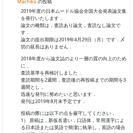
Machiko
の投稿
2019年度の日本ムードル協会全国大会発表論文集
を発行いたします．
論文の種類は，査読あり論文，査読なし論文で
す．
論文の提出期限は2019年4月29日（月）です．〆
切の延長はありません．
2018年度から論文誌のより一層の質の向上のため
に，
査読基準を再検討しました．
査読期間を2週間，査読後の再投稿までの期間を3
週間とし，
迅速な発刊に努めたいと思います．
発刊は2019年8月末予定です．
投稿の際には以下の点を厳守してください．
1） 原稿は，新仮名遣い，口語体，常用漢字によ
る日本語または英語で簡潔に執筆し，英語の場合