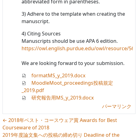
abbreviated form in parentheses.
3) Adhere to the template when creating the
manuscript.
4) Citing Sources
Manuscripts should be use APA 6 edition.
https://owl.english.purdue.edu/owl/resource/560
We are looking forward to your submission.
formatMS_y_2019.docx
MoodleMoot_proceedings投稿規定
_2019.pdf
研究報告用MS_y_2019.docx
パーマリンク
← 2018年ベスト・コースウェア賞 Awards for Best
Courseware of 2018
2019年度論文集への投稿の締め切り Deadline of the