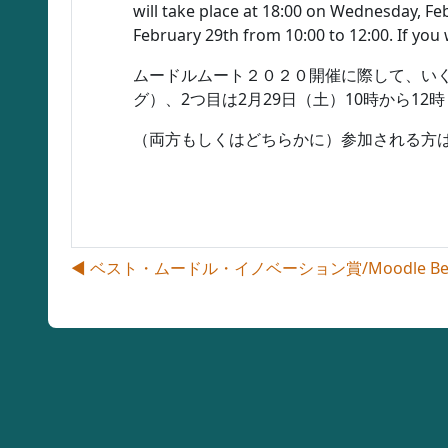
will take place at 18:00 on Wednesday, Fe
February 29th from 10:00 to 12:00. If you 
ムードルムート２０２０開催に際して、い
グ）、
2
つ目は
2
月
29
日（土）
10
時から
12
時
（両方もしくはどちらかに）参加される方
◀︎ ベスト・ムードル・イノベーション賞/Moodle Best I