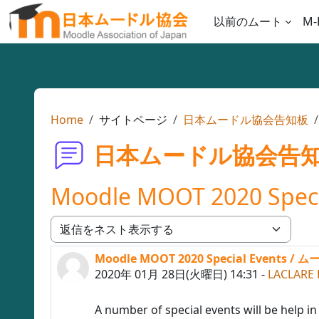
メインコンテンツへスキップする
以前のムート
M-
Home
サイトページ
日本ムードル協会告知板
日本ムードル協会告
Moodle MOOT 2020 
表示モード
Moodle MOOT 2020 Special Eve
返信数: 0
2020年 01月 28日(火曜日) 14:31
-
LACLARE 
A number of special events will be help 