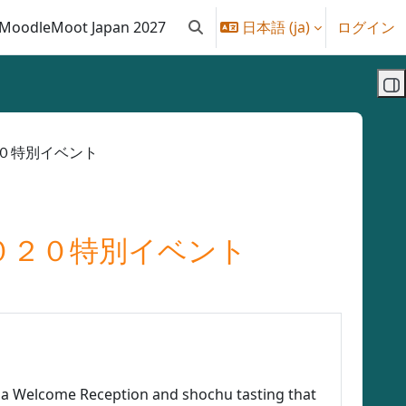
MoodleMoot Japan 2027
日本語 ‎(ja)‎
ログイン
検索入力に切り替える
ブ
ト２０２０特別イベント
ムート２０２０特別イベント
s a Welcome Reception and shochu tasting that