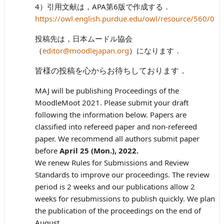
4）引用文献は，APA第6版で作成する．
https://owl.english.purdue.edu/owl/resource/560/01/
投稿先は，日本ムードル協会
（
editor@moodlejapan.org
）になります．
皆様の投稿を心からお待ちしております．
MAJ will be publishing Proceedings of the
MoodleMoot 2021. Please submit your draft
following the information below. Papers are
classified into refereed paper and non-refereed
paper. We recommend all authors submit paper
before
April 25 (Mon.), 2022.
We renew Rules for Submissions and Review
Standards to improve our proceedings. The review
period is 2 weeks and our publications allow 2
weeks for resubmissions to publish quickly. We plan
the publication of the proceedings on the end of
August.