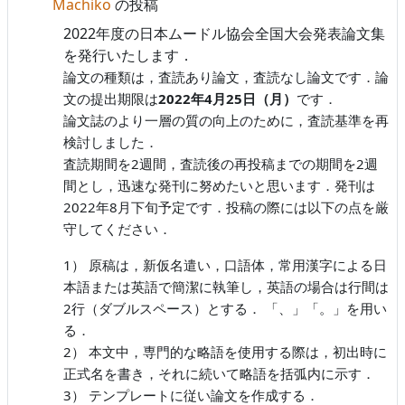
Machiko
の投稿
2022年度の日本ムードル協会全国大会発表論文集
を発行いたします．
論文の種類は，査読あり論文，査読なし論文です．論
文の提出期限は
2022年4月25日（月）
です．
論文誌のより一層の質の向上のために，査読基準を再
検討しました．
査読期間を2週間，査読後の再投稿までの期間を2週
間とし，迅速な発刊に努めたいと思います．発刊は
2022年8月下旬予定です．投稿の際には以下の点を厳
守してください．
1） 原稿は，新仮名遣い，口語体，常用漢字による日
本語または英語で簡潔に執筆し，英語の場合は行間は
2行（ダブルスペース）とする． 「、」「。」を用い
る．
2） 本文中，専門的な略語を使用する際は，初出時に
正式名を書き，それに続いて略語を括弧内に示す．
3） テンプレートに従い論文を作成する．