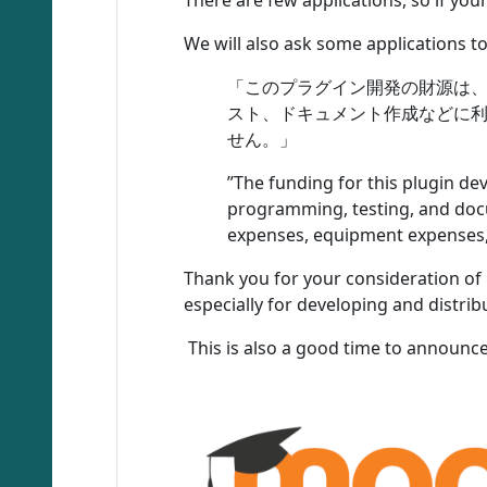
There are few applications, so if you
We will also ask some applications to 
「このプラグイン開発の財源は、
スト、ドキュメント作成などに
せん。」
”The funding for this plugin d
programming, testing, and docu
expenses, equipment expenses, 
Thank you for your consideration of 
especially for developing and distri
This is also a good time to announc