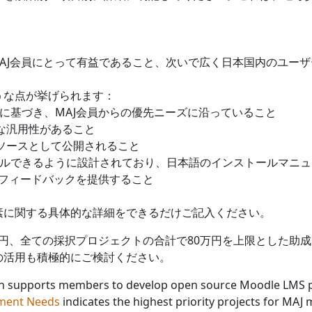
まずMAJ会員にとって有益であること、次いで広く日本国内のユー
うな点が挙げられます：
果などに基づき、MAJ会員からの優先ニーズに沿っていること
能な汎用性があること
ープンソースとして公開されること
ールできるように設計されており、日本語のインストールマニ
とフィードバックを提供すること
素に関する具体的な詳細をできるだけご記入ください。
40万円、全ての採択プロジェクトの合計で80万円を上限とした
の活用も積極的にご検討ください。
an supports members to develop open source Moodle LMS plu
ment Needs
indicates the highest priority projects for MAJ