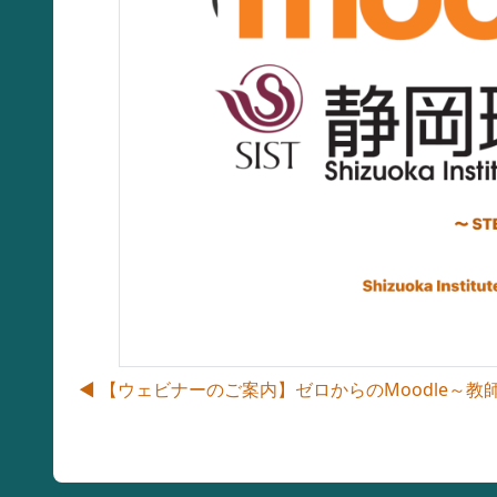
◀︎ 【ウェビナーのご案内】ゼロからのMoodle～教