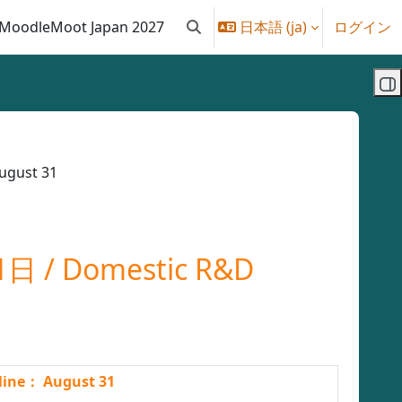
MoodleMoot Japan 2027
日本語 ‎(ja)‎
ログイン
検索入力に切り替える
ブ
gust 31
Domestic R&D
ne： August 31