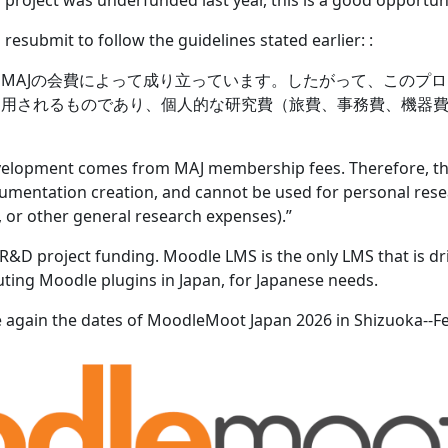
r project was underfunded last year, this is a good opportun
resubmit to follow the guidelines stated earlier: :
MAJの会費によって成り立っています。したがって、このプ
利用されるものであり、個人的な研究費（旅費、事務費、機器
evelopment comes from MAJ membership fees. Therefore, this
mentation creation, and cannot be used for personal resea
or other general research expenses).”
R&D project funding. Moodle LMS is the only LMS that is dri
buting Moodle plugins in Japan, for Japanese needs.
e again the dates of MoodleMoot Japan 2026 in Shizuoka--F