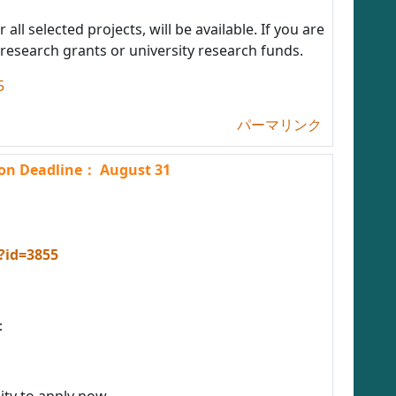
all selected projects, will be available. If you are
research grants or university research funds.
5
パーマリンク
Deadline： August 31
?id=3855
：