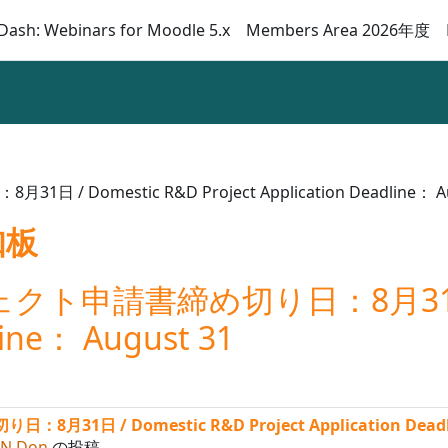
Dash: Webinars for Moodle 5.x
Members Area 2026年度
omestic R&D Project Application Deadline： Au
知板
ト申請書締め切り日：8月31日 / 
line： August 31
 / Domestic R&D Project Application Deadli
N Don
の投稿