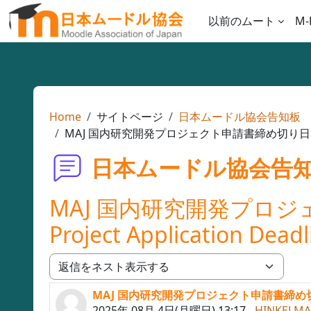
メインコンテンツへスキップする
以前のムート
M-
Home
サイトページ
日本ムードル協会告知板
MAJ 国内研究開発プロジェクト申請書締め切り日：8月31日 / D
日本ムードル協会告
MAJ 国内研究開発プロジェク
Project Application Dead
表示モード
MAJ 国内研究開発プロジェクト申請書締め切り日：8月31日
返信数: 1
2025年 08月 4日(月曜日) 13:17
-
HINKELMA