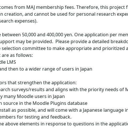
comes from MAJ membership fees. Therefore, this project fu
creation, and cannot be used for personal research expen
search expenses).
be between 50,000 and 400,000 yen. One application per m
 support may be provided. Please provide a detailed breakd
he selection committee to make appropriate and prioritized a
 are as follows:
odle LMS
 and then to a wider range of users in Japan
ors that strengthen the application:
arch surveys/results and aligns with the priority needs o
 by many Moodle users in Japan
pen source in the Moodle Plugins database
install as possible, and will come with a Japanese language i
embers for testing and feedback.
the above elements in response to questions in the applica