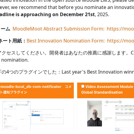
n-based innovation in the open source Moodle LMS, please de
ever, we recommend that before you nominate an innovation
adline is approaching on December 21st
, 2025.
ォーム
MoodleMoot Abstract Submission Form: https://moo
ミネート用紙：
Best Innovation Nomination Form: https://mo
ださい。開発者はあなたの推薦に感謝します。Click on the link 
r nomination.
でした：Last year's Best Innovation winners wer