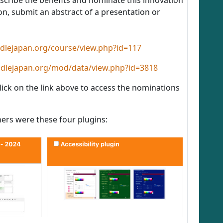
scribe the benefits and nominate this innovation
, submit an abstract of a presentation or
dlejapan.org/course/view.php?id=117
odlejapan.org/mod/data/view.php?id=3818
above to access the nominations
e these four plugins: