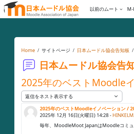
メインコンテンツへスキップする
以前のムート
M-
Home
サイトページ
日本ムードル協会告知板
日本ムードル協会告
2025年のベストMoodleイノベー
表示モード
2025年のベストMoodleイノベーション / 2025 B
返信数: 0
2025年 12月 16日(火曜日) 14:28
-
HINKELM
毎年、MoodleMoot JapanはMood