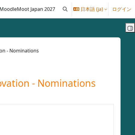
MoodleMoot Japan 2027
日本語 ‎(ja)‎
ログイン
検索入力に切り替える
ブ
 - Nominations
ion - Nominations