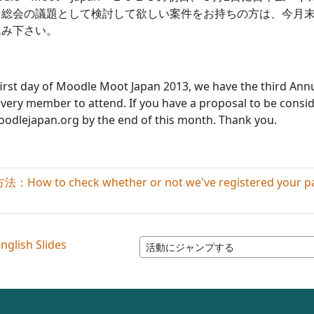
総会の議題として検討して欲しい案件をお持ちの方は、今月末までに、 
込み下さい。
first day of Moodle Moot Japan 2013, we have the third A
very member to attend. If you have a proposal to be consid
odlejapan.org by the end of this month. Thank you.
ow to check whether or not we've registered your p
English Slides
活動にジャンプする