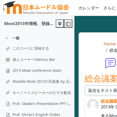
メインコンテンツへスキップする
カレンダー
さらに
Moot2013年情報、登録と発表申し込み
一般
折りたたむ
Home
このコースに登録する
総会
達人コーナー/Genius Bar
2013 Moot conference team
総会議案提
Moodle Moot 2013の写真集 by 石田先生
キーノートスピーカーのビデオ配信
表示モード
総会議案提
返信数: 
Prof. Okabe's Presentation PPT in English
2013年 
Prof. Shirai's English Slides
来るMo