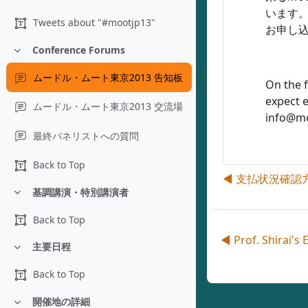
います。
Tweets about "#mootjp13"
お申し
Conference Forums
折りたたむ
ムードル・ムート東京2013 告知板
On the 
expect e
ムードル・ムート東京2013 交流場
info@mo
最終パネリストへの質問
Back to Top
◀︎ 支払状況確認方法：H
基調講演・特別講演者
折りたたむ
Back to Top
◀︎ Prof. Shirai's 
主要日程
折りたたむ
Back to Top
開催地の詳細