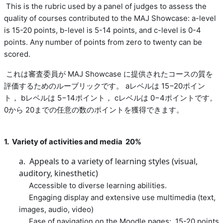
This is the rubric used by a panel of judges to assess the
quality of courses contributed to the MAJ Showcase: a-level
is 15-20 points, b-level is 5-14 points, and c-level is 0-4
points. Any number of points from zero to twenty can be
scored.
これは審査委員が
MAJ Showcase
に提供されたコースの質を
評価するためのルーブリックです。
a
レベルは
15−20
ポイン
ト，
b
レベルは
5−14
ポイント，
c
レベルは
0−4
ポイントです。
0
から
20
までの任意の数のポイントを獲得できます。
1. Variety of activities and media 20%
a. Appeals to a variety of learning styles (visual,
auditory, kinesthetic)
Accessible to diverse learning abilities.
Engaging display and extensive use multimedia (text,
images, audio, video)
Ease of navigation on the Moodle pages: 15-20 points