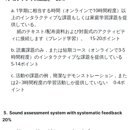
a. 1
学期に相当する時間（オンラインで
10
時間程度）以
上のインタラクティブな課題もしくは家庭学習課題を提
供している。
紙のテキスト
/
配布資料および対面式のアクティビテ
ィに接続します（ブレンド学習）。
15-20
ポイント
b.
読書課題のみ，または短期コース（オンラインで
3-5
時間程度）のインタラクティブな課題を提供している
5-14
ポイント
c.
活動や課題の例，簡潔なデモンストレーション，また
は
2
−
3
時間程度の学習活動しか提供していない
0-4
ポ
イント
5. Sound assessment system with systematic feedback
20%