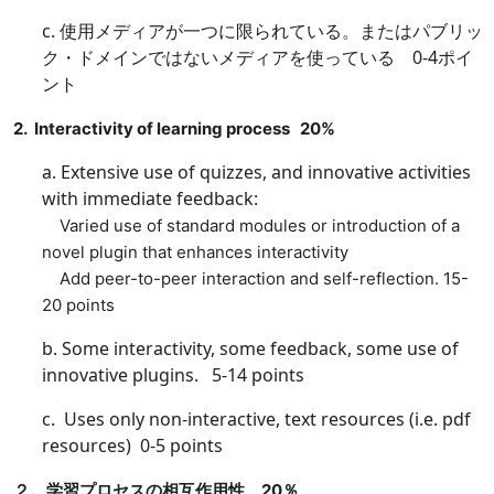
c.
使用メディアが一つに限られている。またはパブリッ
ク・ドメインではないメディアを使っている
0-4
ポイ
ント
2. Interactivity of learning process 20%
a. Extensive use of quizzes, and innovative activities
with immediate feedback:
Varied use of standard modules or introduction of a
novel plugin that enhances interactivity
Add peer-to-peer interaction and self-reflection. 15-
20 points
b. Some interactivity, some feedback, some use of
innovative plugins. 5-14 points
c. Uses only non-interactive, text resources (i.e. pdf
resources) 0-5 points
２。学習プロセスの相互作用性
20
％