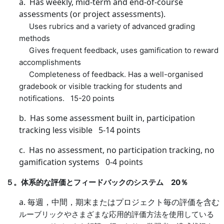
a. Has weekly, mid-term and end-of-course
assessments (or project assessments).
Uses rubrics and a variety of advanced grading
methods
Gives frequent feedback, uses gamification to reward
accomplishments
Completeness of feedback. Has a well-organised
gradebook or
visible tracking for students and
notifications. 15-20 points
b. Has some assessment built in, participation
tracking less visible 5-14 points
c. Has no assessment, no participation tracking, no
gamification systems 0-4 points
５。体系的な評価とフィードバックのシステム
20
％
a.
毎週，中間，期末またはプロジェクト毎の評価を含む
ルーブリックやさまざまな応用的評価方法を使用している