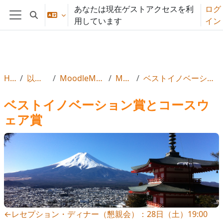
メインコンテンツへスキップする
あなたは現在ゲストアクセスを利
ログ
検索入力に切り替える
用しています
イン
サイドパネル
Home
以前のムート
MoodleMoot Japan 2026
Moot2026
ベストイノベーション賞とコースウェア賞
ベストイノベーション賞とコースウ
ェア賞
セクションアウトライン
←
レセプション・ディナー（懇親会）：28日（土）19:00