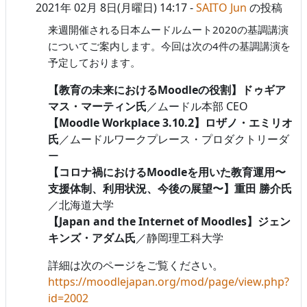
2021年 02月 8日(月曜日) 14:17
-
SAITO Jun
の投稿
来週開催される日本ムードルムート2020の基調講演
についてご案内します。今回は次の4件の基調講演を
予定しております。
【教育の未来におけるMoodleの役割】ドゥギア
マス・マーティン氏
／ムードル本部 CEO
【Moodle Workplace 3.10.2】ロザノ・エミリオ
氏
／ムードルワークプレース・プロダクトリーダ
ー
【コロナ禍におけるMoodleを用いた教育運用〜
支援体制、利用状況、今後の展望〜】重田 勝介氏
／北海道大学
【Japan and the Internet of Moodles】ジェン
キンズ・アダム氏
／静岡理工科大学
詳細は次のページをご覧ください。
https://moodlejapan.org/mod/page/view.php?
id=2002