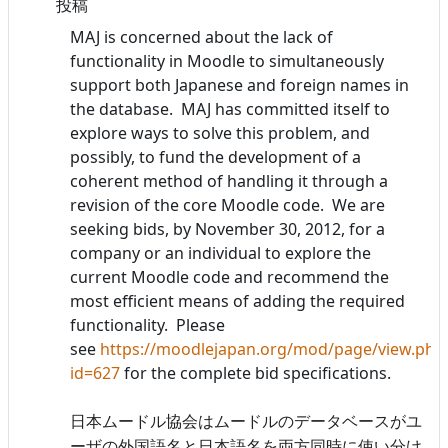
投稿
MAJ is concerned about the lack of
functionality in Moodle to simultaneously
support both Japanese and foreign names in
the database. MAJ has committed itself to
explore ways to solve this problem, and
possibly, to fund the development of a
coherent method of handling it through a
revision of the core Moodle code. We are
seeking bids, by November 30, 2012, for a
company or an individual to explore the
current Moodle code and recommend the
most efficient means of adding the required
functionality. Please
see
https://moodlejapan.org/mod/page/view.php
id=627
for the complete bid specifications.
日本ムードル協会はムードルのデータベースがユ
ーザの外国語名と日本語名を両方同時に使い分け