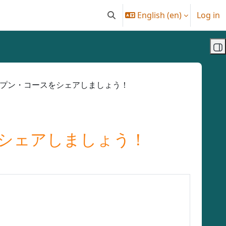
English ‎(en)‎
Log in
Toggle search input
Op
ープン・コースをシェアしましょう！
をシェアしましょう！