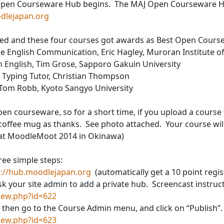
e Open Courseware Hub begins. The MAJ Open Courseware H
dlejapan.org
ed and these four courses got awards as Best Open Course
h Communication, Eric Hagley, Muroran Institute of
lish, Tim Grose, Sapporo Gakuin University
g Tutor, Christian Thompson
Tom Robb, Kyoto Sangyo University
en courseware, so for a short time, if you upload a cours
coffee mug as thanks. See photo attached. Your course will
at MoodleMoot 2014 in Okinawa)
ee simple steps:
p://hub.moodlejapan.org
(automatically get a 10 point regi
sk your site admin to add a private hub. Screencast instruc
iew.php?id=622
 then go to the Course Admin menu, and click on “Publish”.
iew.php?id=623