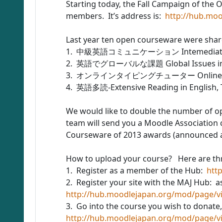
Starting today, the Fall Campaign of th
members. It’s address is:
http://hub.moo
Last year ten open courseware were shar
1. 中級英語コミュニケーション Intemediate Englis
2. 英語でグローバルな課題 Global Issues in Eng
3. オンラインタイピングチューター Online Typin
4. 英語多読-Extensive Reading in English, 
We would like to double the number of op
team will send you a Moodle Association 
Courseware of 2013 awards (announced 
How to upload your course? Here are thr
1. Register as a member of the Hub:
htt
2. Register your site with the MAJ Hub: a
http://hub.moodlejapan.org/mod/page/v
3. Go into the course you wish to donate,
http://hub.moodlejapan.org/mod/page/v