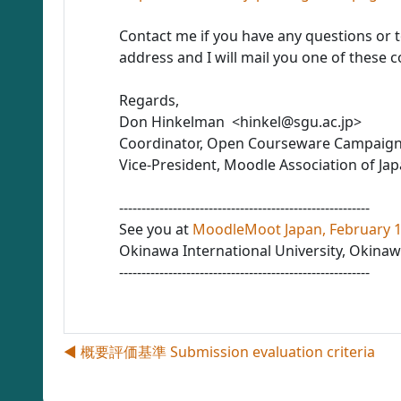
Contact me if you have any questions or 
address and I will mail you one of these 
Regards,
Don Hinkelman <hinkel@sgu.ac.jp>
Coordinator, Open Courseware Campaig
Vice-President, Moodle Association of Ja
--------------------------------------------------------
See you at
MoodleMoot Japan, February 1
Okinawa International University, Okinaw
--------------------------------------------------------
◀︎ 概要評価基準 Submission evaluation criteria