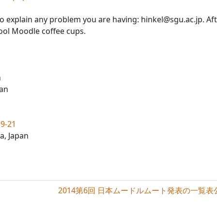
to explain any problem you are having: hinkel@sgu.ac.jp. Af
cool Moodle coffee cups.
n
pan
9-21
a, Japan
2014第6回 日本ムードルムート発表の一覧表公開 List of