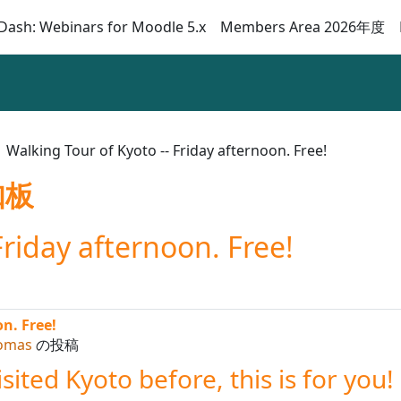
Dash: Webinars for Moodle 5.x
Members Area 2026年度
Walking Tour of Kyoto -- Friday afternoon. Free!
知板
Friday afternoon. Free!
n. Free!
omas
の投稿
ited Kyoto before, this is for you!