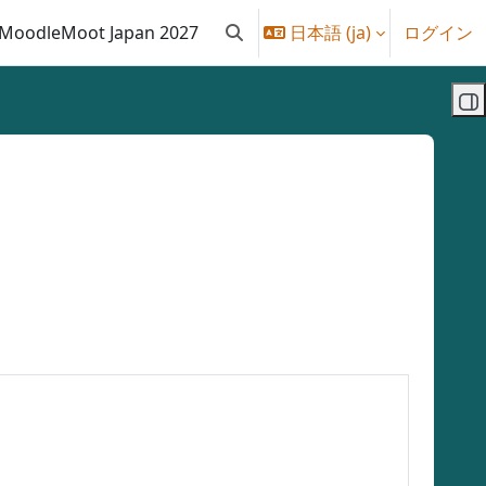
MoodleMoot Japan 2027
日本語 ‎(ja)‎
ログイン
検索入力に切り替える
ブ