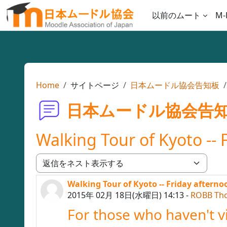
メインコンテンツへスキップする
以前のムート
M-
Home
サイトページ
日本ムードル協会告知板
日本ムードル協会告
Walking Tour of Kyoto -- 
表示モード
Walking Tour of Kyoto -- Friday afternoo
返信数: 0
2015年 02月 18日(水曜日) 14:13
-
ROBB Th
For those who haven't vis