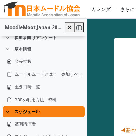
メインコンテンツへスキップする
カレンダー
さらに
2021 Keynote Emilio Lozano.mp4
2021 Keynote Katsusuke Shigeta.mp4
MoodleMoot Japan 2021
参加者向けアンケート
折りたたむ
基本情報
折りたたむ
会長挨拶
ムードルムートとは？ 参加すべき？
重要日時一覧
BBBの利用方法 - 資料
スケジュール
折りたたむ
基調講演者
セ
◀︎
基本