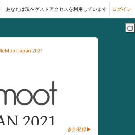
あなたは現在ゲストアクセスを利用しています
ログイン
る
ブ
leMoot Japan 2021
参加登録
▶︎