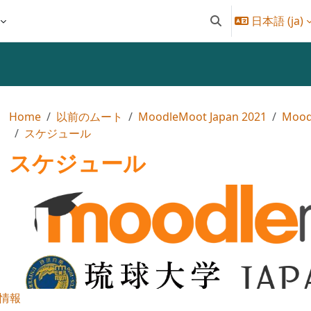
日本語 ‎(ja)‎
検索入力に切り替え
Home
以前のムート
MoodleMoot Japan 2021
Mood
スケジュール
スケジュール
クションアウトライン
情報