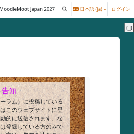
MoodleMoot Japan 2027
日本語 ‎(ja)‎
ログイン
検索入力に切り替える
ブ
告知
ォーラム）に投稿している
）はこのウェブサイトに登
自動的に送信されます。な
のは登録している方のみで