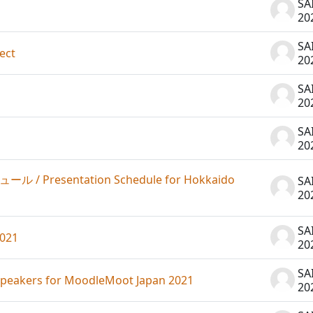
SA
20
SA
ect
20
SA
20
SA
20
sentation Schedule for Hokkaido
SA
20
SA
021
20
SA
ers for MoodleMoot Japan 2021
20