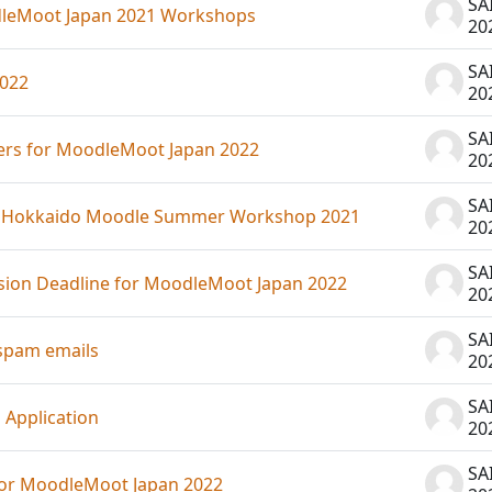
SA
t Japan 2021 Workshops
20
SA
022
20
SA
for MoodleMoot Japan 2022
20
SA
do Moodle Summer Workshop 2021
20
SA
eadline for MoodleMoot Japan 2022
20
SA
pam emails
20
SA
pplication
20
SA
oodleMoot Japan 2022