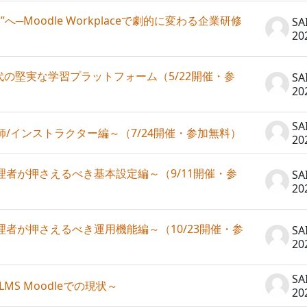
Moodle Workplaceで劇的に変わる企業研修
SA
20
AI時代の堅実な学習プラットフォーム（5/22開催・参
SA
20
SA
師/インストラクター編～（7/24開催・参加無料）
20
理者が押さえるべき基本設定編～（9/11開催・参
SA
20
理者が押さえるべき運用機能編～（10/23開催・参
SA
20
SA
S Moodleでの現状～
20