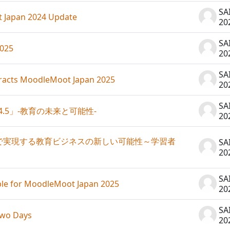
SA
pan 2024 Update
20
SA
025
20
SA
ts MoodleMoot Japan 2025
20
SA
4.5」-教育の未来と可能性-
20
ipeで実現する教育ビジネスの新しい可能性～学習者
SA
20
SA
or MoodleMoot Japan 2025
20
SA
wo Days
20