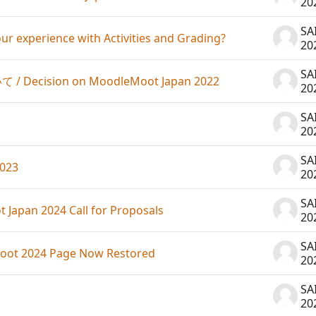
20
SA
our experience with Activities and Grading?
20
SA
sion on MoodleMoot Japan 2022
20
SA
20
SA
023
20
SA
n 2024 Call for Proposals
20
SA
24 Page Now Restored
20
SA
20