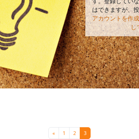
す。登録してい
はできますが、
アカウントを作
し
を検索する
ムを検索する
前のページ
ページ 1
ページ 2
ページ 3
«
1
2
3