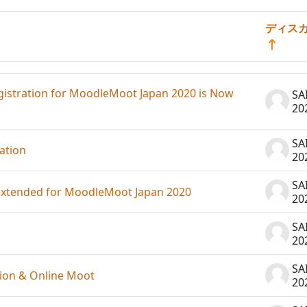
ディス
ションを表示します。
on for MoodleMoot Japan 2020 is Now
SA
20
SA
ation
20
SA
ded for MoodleMoot Japan 2020
20
SA
20
SA
 & Online Moot
20