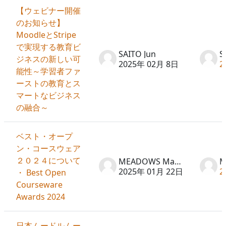
【ウェビナー開催
のお知らせ】
MoodleとStripe
で実現する教育ビ
SAITO Jun
S
ジネスの新しい可
2025年 02月 8日
2
能性～学習者ファ
ーストの教育とス
マートなビジネス
の融合～
ベスト・オープ
ン・コースウェア
２０２４について
MEADOWS Martin
2025年 01月 22日
2
・ Best Open
Courseware
Awards 2024
日本ムードルムー