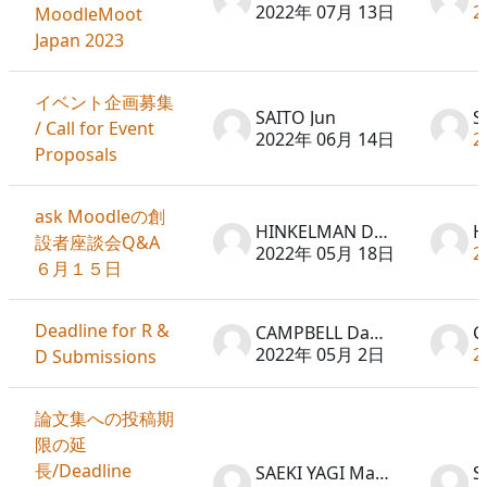
2022年 07月 13日
2
MoodleMoot
Japan 2023
イベント企画募集
SAITO Jun
S
/ Call for Event
2022年 06月 14日
2
Proposals
ask Moodleの創
HINKELMAN Don
設者座談会Q&A
2022年 05月 18日
2
６月１５日
Deadline for R &
CAMPBELL David
2022年 05月 2日
2
D Submissions
論文集への投稿期
限の延
長/Deadline
SAEKI YAGI Machiko