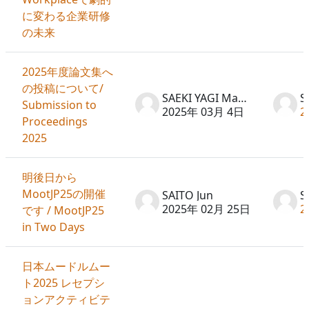
に変わる企業研修
の未来
2025年度論文集へ
の投稿について/
SAEKI YAGI Machiko
Submission to
2025年 03月 4日
2
Proceedings
2025
明後日から
MootJP25の開催
SAITO Jun
S
2025年 02月 25日
2
です / MootJP25
in Two Days
日本ムードルムー
ト2025 レセプシ
ョンアクティビテ