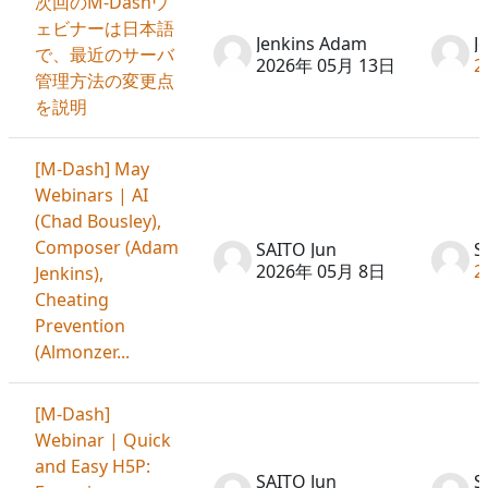
次回のM-Dashウ
ェビナーは日本語
Jenkins Adam
J
で、最近のサーバ
2026年 05月 13日
2
管理方法の変更点
を説明
[M-Dash] May
Webinars | AI
(Chad Bousley),
Composer (Adam
SAITO Jun
S
2026年 05月 8日
2
Jenkins),
Cheating
Prevention
(Almonzer...
[M-Dash]
Webinar | Quick
and Easy H5P:
SAITO Jun
S