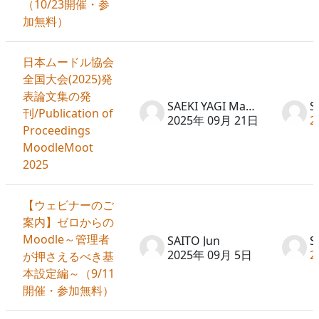
（10/23開催・参
加無料）
日本ムードル協会
全国大会(2025)発
表論文集の発
SAEKI YAGI Machiko
刊/Publication of
2025年 09月 21日
2
Proceedings
MoodleMoot
2025
【ウェビナーのご
案内】ゼロからの
Moodle～管理者
SAITO Jun
S
2025年 09月 5日
2
が押さえるべき基
本設定編～（9/11
開催・参加無料）