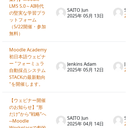
LMS 5.0～AI時代
SAITO Jun
S
の堅実な学習プラ
2025年 05月 13日
2
ットフォーム
（5/22開催・参加
無料）
Moodle Academy
初日本語ウェビナ
ー "フォーミュラ
Jenkins Adam
J
2025年 05月 12日
2
自動採点システム
STACKの最新動向
"を開催します。
【ウェビナー開催
のお知らせ】“形
だけ”から“戦略”へ
SAITO Jun
S
─Moodle
2025年 04月 14日
2
Workplaceで劇的