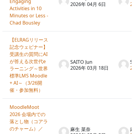
Engaging
2026年 04月 6日
2
Activities in 10
Minutes or Less -
Chad Bousley
【ELRAGリリース
記念ウェビナー】
受講生の質問にAI
が答える次世代e
SAITO Jun
S
2026年 03月 18日
2
ラーニング～世界
標準LMS Moodle
+ AI～（3/26開
催・参加無料）
MoodleMoot
2026 会場内での
落とし物（コアラ
のチャーム）／
麻生 菜奈