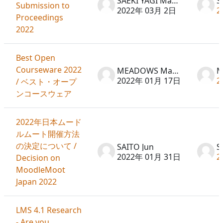
SAEKI YAGI Machiko
Submission to
2022年 03月 2日
2
Proceedings
2022
Best Open
Courseware 2022
MEADOWS Martin
2022年 01月 17日
2
/ ベスト・オープ
ンコースウェア
2022年日本ムード
ルムート開催方法
の決定について /
SAITO Jun
S
2022年 01月 31日
2
Decision on
MoodleMoot
Japan 2022
LMS 4.1 Research
- Are you