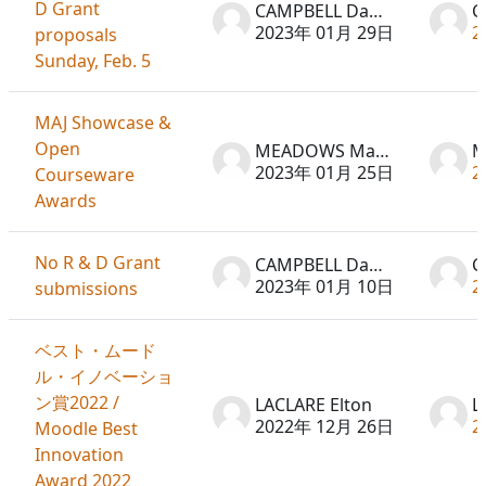
D Grant
CAMPBELL David
2023年 01月 29日
2
proposals
Sunday, Feb. 5
MAJ Showcase &
Open
MEADOWS Martin
2023年 01月 25日
2
Courseware
Awards
No R & D Grant
CAMPBELL David
2023年 01月 10日
2
submissions
ベスト・ムード
ル・イノベーショ
ン賞2022 /
LACLARE Elton
L
2022年 12月 26日
2
Moodle Best
Innovation
Award 2022