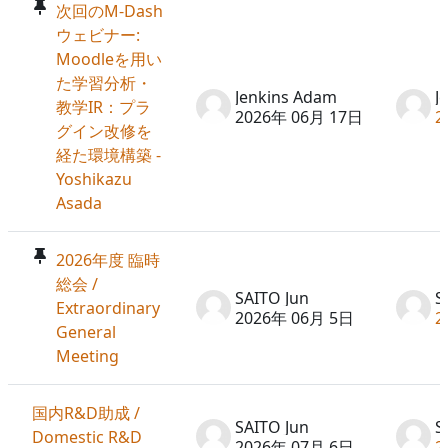
次回のM-Dash
ウェビナー:
Moodleを用い
た学習分析・
Jenkins Adam
J
教学IR：プラ
2026年 06月 17日
2
グイン改修を
経た環境構築 -
Yoshikazu
Asada
2026年度 臨時
総会 /
SAITO Jun
S
Extraordinary
2026年 06月 5日
2
General
Meeting
国内R&D助成 /
SAITO Jun
S
Domestic R&D
2026年 07月 6日
2