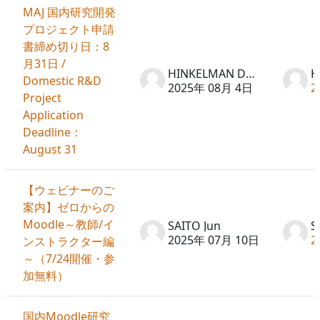
MAJ 国内研究開発
プロジェクト申請
書締め切り日：8
月31日 /
HINKELMAN Don
Domestic R&D
2025年 08月 4日
2
Project
Application
Deadline：
August 31
【ウェビナーのご
案内】ゼロからの
Moodle～教師/イ
SAITO Jun
S
2025年 07月 10日
2
ンストラクター編
～（7/24開催・参
加無料）
国内Moodle研究