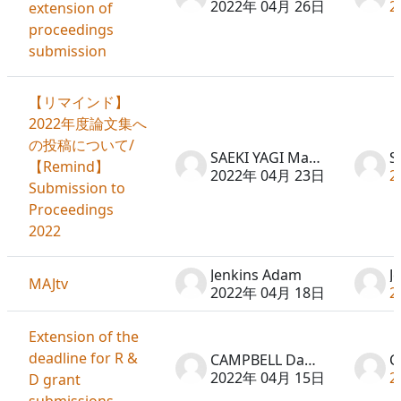
2022年 04月 26日
2
extension of
proceedings
submission
【リマインド】
2022年度論文集へ
の投稿について/
SAEKI YAGI Machiko
【Remind】
2022年 04月 23日
2
Submission to
Proceedings
2022
Jenkins Adam
J
MAJtv
2022年 04月 18日
2
Extension of the
deadline for R &
CAMPBELL David
2022年 04月 15日
2
D grant
submissions