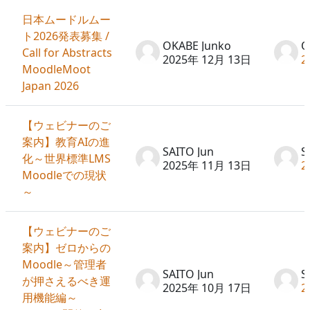
日本ムードルムー
ト2026発表募集 /
OKABE Junko
O
Call for Abstracts
2025年 12月 13日
2
MoodleMoot
Japan 2026
【ウェビナーのご
案内】教育AIの進
SAITO Jun
S
化～世界標準LMS
2025年 11月 13日
2
Moodleでの現状
～
【ウェビナーのご
案内】ゼロからの
Moodle～管理者
SAITO Jun
S
が押さえるべき運
2025年 10月 17日
2
用機能編～