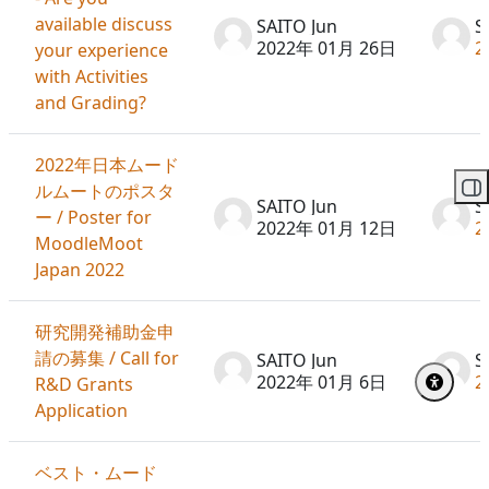
available discuss
SAITO Jun
S
2022年 01月 26日
2
your experience
with Activities
and Grading?
2022年日本ムード
ルムートのポスタ
ブ
SAITO Jun
S
ー / Poster for
2022年 01月 12日
2
MoodleMoot
Japan 2022
研究開発補助金申
請の募集 / Call for
SAITO Jun
S
2022年 01月 6日
2
R&D Grants
Application
ベスト・ムード