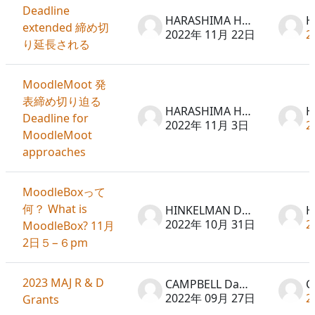
Deadline
HARASHIMA Hideto
extended 締め切
2022年 11月 22日
2
り延長される
MoodleMoot 発
表締め切り迫る
HARASHIMA Hideto
Deadline for
2022年 11月 3日
2
MoodleMoot
approaches
MoodleBoxって
何？ What is
HINKELMAN Don
2022年 10月 31日
2
MoodleBox? 11月
2日５−６pm
2023 MAJ R & D
CAMPBELL David
2022年 09月 27日
2
Grants