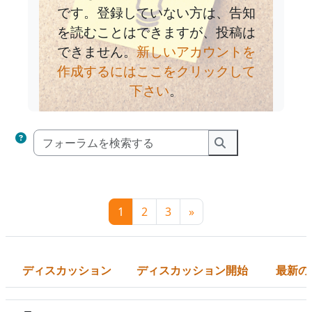
です。登録していない方は、告知
を読むことはできますが、投稿は
できません。
新しいアカウントを
作成するにはここをクリックして
下さい
。
フォーラムを検索す
フォーラムを検索
ページ 1
ページ 2
ページ 3
次のページ
1
2
3
»
ディスカッション
ディスカッション開始
最新の
ステータス
ディスカッション一覧です。100 / 248 ディスカッションを