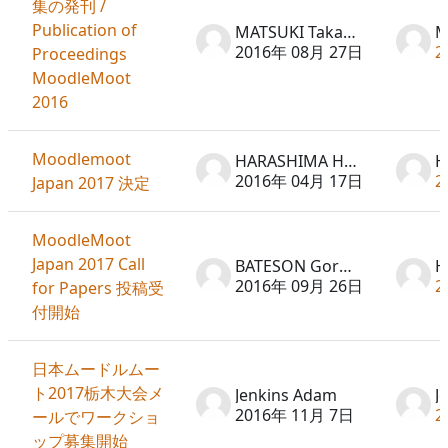
集の発刊 /
Publication of
MATSUKI Takayuki
2016年 08月 27日
2
Proceedings
MoodleMoot
2016
Moodlemoot
HARASHIMA Hideto
2016年 04月 17日
2
Japan 2017 決定
MoodleMoot
Japan 2017 Call
BATESON Gordon
2016年 09月 26日
2
for Papers 投稿受
付開始
日本ムードルムー
ト2017栃木大会メ
Jenkins Adam
J
2016年 11月 7日
2
ールでワークショ
ップ募集開始