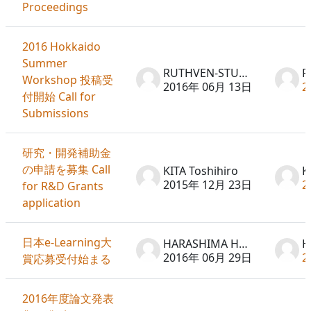
Proceedings
2016 Hokkaido
Summer
RUTHVEN-STUART Peter
Workshop 投稿受
2016年 06月 13日
2
付開始 Call for
Submissions
研究・開発補助金
の申請を募集 Call
KITA Toshihiro
K
2015年 12月 23日
2
for R&D Grants
application
日本e-Learning大
HARASHIMA Hideto
2016年 06月 29日
2
賞応募受付始まる
2016年度論文発表