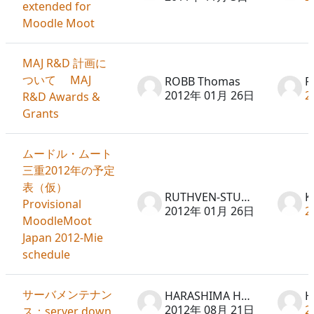
extended for
Moodle Moot
MAJ R&D 計画に
ついて MAJ
ROBB Thomas
R
2012年 01月 26日
2
R&D Awards &
Grants
ムードル・ムート
三重2012年の予定
表（仮）
RUTHVEN-STUART Peter
K
Provisional
2012年 01月 26日
2
MoodleMoot
Japan 2012-Mie
schedule
サーバメンテナン
HARASHIMA Hideto
2012年 08月 21日
2
ス：server down