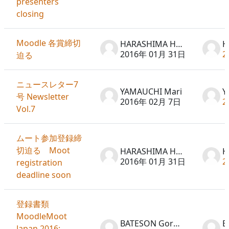
presenters
closing
Moodle 各賞締切
HARASHIMA Hideto
2016年 01月 31日
2
迫る
ニュースレター7
YAMAUCHI Mari
Y
号 Newsletter
2016年 02月 7日
2
Vol.7
ムート参加登録締
切迫る Moot
HARASHIMA Hideto
2016年 01月 31日
2
registration
deadline soon
登録書類
MoodleMoot
BATESON Gordon
Japan 2016: