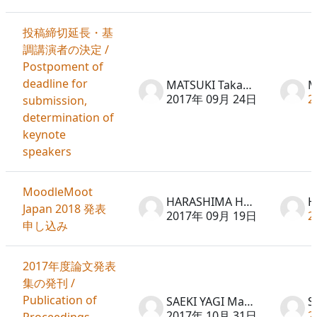
投稿締切延長・基
調講演者の決定 /
Postpoment of
deadline for
MATSUKI Takayuki
2017年 09月 24日
2
submission,
determination of
keynote
speakers
MoodleMoot
HARASHIMA Hideto
Japan 2018 発表
2017年 09月 19日
2
申し込み
2017年度論文発表
集の発刊 /
Publication of
SAEKI YAGI Machiko
2017年 10月 31日
2
Proceedings