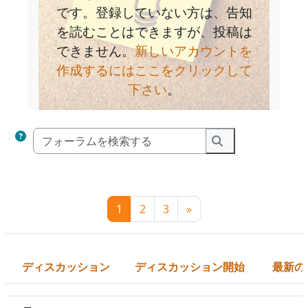
です。登録していない方は、告知
を読むことはできますが、投稿は
できません。
新しいアカウントを
作成するにはここをクリックして
下さい
。
フォーラムを検索す
フォーラムを検索
ページ 1
ページ 2
ページ 3
次のページ
1
2
3
»
ディスカッション
ディスカッション開始
最新の
ステータス
ディスカッション一覧です。100 / 248 ディスカッションを