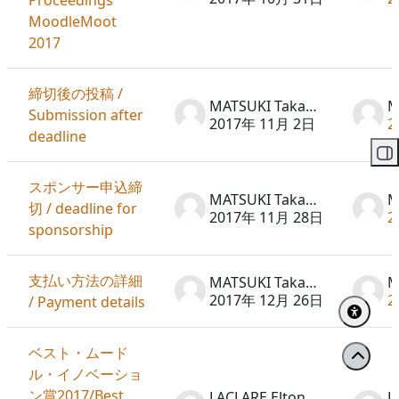
MoodleMoot
2017
締切後の投稿 /
MATSUKI Takayuki
Submission after
2017年 11月 2日
2
deadline
ブ
スポンサー申込締
MATSUKI Takayuki
切 / deadline for
2017年 11月 28日
2
sponsorship
支払い方法の詳細
MATSUKI Takayuki
2017年 12月 26日
2
/ Payment details
ベスト・ムード
ル・イノベーショ
ン賞2017/Best
LACLARE Elton
L