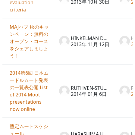
2013年 10月 30日
2
evaluation
criteria
MAJハブ 秋のキャ
ンペーン：無料の
HINKELMAN Don
オープン・コース
2013年 11月 12日
2
をシェアしましょ
う！
2014第6回 日本ム
ードルムート発表
の一覧表公開 List
RUTHVEN-STUART Peter
2014年 01月 6日
2
of 2014 Moot
presentations
now online
暫定ムートスケジ
ュール
HARASHIMA Hideto