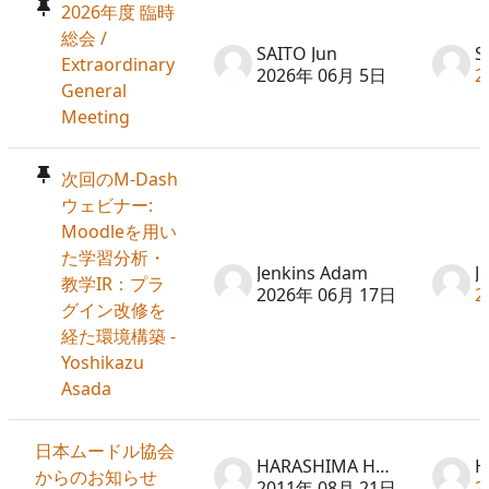
2026年度 臨時
総会 /
SAITO Jun
S
Extraordinary
2026年 06月 5日
2
General
Meeting
次回のM-Dash
ウェビナー:
Moodleを用い
た学習分析・
Jenkins Adam
J
教学IR：プラ
2026年 06月 17日
2
グイン改修を
経た環境構築 -
Yoshikazu
Asada
日本ムードル協会
HARASHIMA Hideto
からのお知らせ
2011年 08月 21日
2