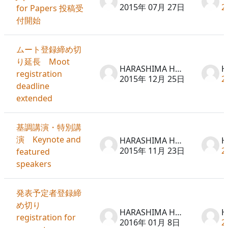
2015年 07月 27日
2
for Papers 投稿受
付開始
ムート登録締め切
り延長 Moot
HARASHIMA Hideto
registration
2015年 12月 25日
2
deadline
extended
基調講演・特別講
演 Keynote and
HARASHIMA Hideto
2015年 11月 23日
2
featured
speakers
発表予定者登録締
め切り
HARASHIMA Hideto
registration for
2016年 01月 8日
2