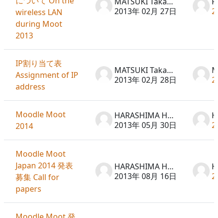
について On the
MATSUKI Takayuki
F
2013年 02月 27日
2
wireless LAN
during Moot
2013
IP割り当て表
MATSUKI Takayuki
Assignment of IP
2013年 02月 28日
2
address
Moodle Moot
HARASHIMA Hideto
2013年 05月 30日
2
2014
Moodle Moot
Japan 2014 発表
HARASHIMA Hideto
2013年 08月 16日
2
募集 Call for
papers
Moodle Moot 発