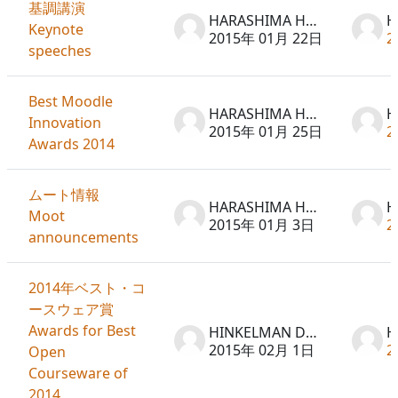
基調講演
HARASHIMA Hideto
Keynote
2015年 01月 22日
2
speeches
Best Moodle
HARASHIMA Hideto
Innovation
2015年 01月 25日
2
Awards 2014
ムート情報
HARASHIMA Hideto
Moot
2015年 01月 3日
2
announcements
2014年ベスト・コ
ースウェア賞
Awards for Best
HINKELMAN Don
2015年 02月 1日
2
Open
Courseware of
2014